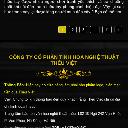
thêu tay được nhiều người chơi tranh yêu thích và ưa chuộng
nhất khi nói đến tranh thêu tay phong cảnh hiện đại. Vậy tại sao
bức tranh này lại được lòng người mua đến vậy ? Bạn có thể tìm
1
2
3
…
11
»
CÔNG TY CỔ PHẦN TINH HOA NGHỆ THUẬT
THÊU VIỆT
Thông Báo
: Hiện nay có cửa hàng làm nhái sản phẩm logo, biển mặt
tiền của Thêu Việt
Vậy, Chúng tôi xin thông báo đến quý khách rằng Thêu Việt chỉ có địa
chỉ kinh doanh sau:
Trung tâm bảo tồn văn hóa nghệ thuật thêu: L02-10 Ngõ 242 Vạn Phúc,
P. Vạn Phúc, Hà Đông, Hà Nội
(https://maps.app.goo.gl/hhLPPBpM3Y87ooYW9)