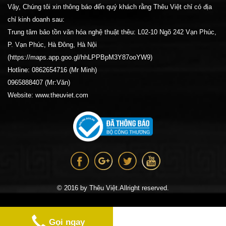
Vậy, Chúng tôi xin thông báo đến quý khách rằng Thêu Việt chỉ có địa
chỉ kinh doanh sau:
Trung tâm bảo tồn văn hóa nghệ thuật thêu: L02-10 Ngõ 242 Vạn Phúc,
P. Vạn Phúc, Hà Đông, Hà Nội
(https://maps.app.goo.gl/hhLPPBpM3Y87ooYW9)
Hotline: 0862654716 (Mr Minh)
0965888407 (Mr:Văn)
Website: www.theuviet.com
© 2016 by Thêu Việt.Allright reserved.
Gọi ngay