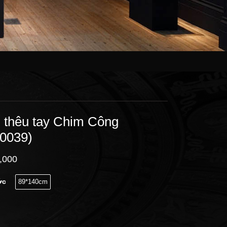
 thêu tay Chim Công
0039)
,000
ớc
89*140cm