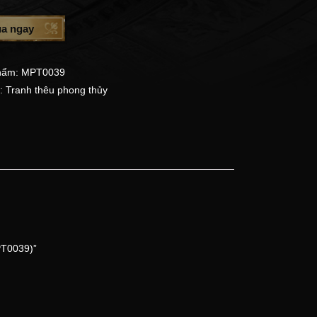
a ngay
hẩm:
MPT0039
:
Tranh thêu phong thủy
PT0039)”