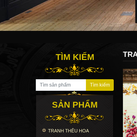
TRA
TÌM KIẾM
Search for:
Tìm kiếm
SẢN PHẨM
TRANH THÊU HOA