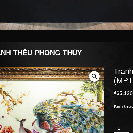
NH THÊU PHONG THỦY
Tranh
(MPT
₫
65,120
Kích thư
Số lượng