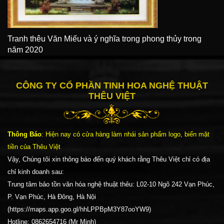
Tranh thêu Văn Miếu và ý nghĩa trong phong thủy trong
năm 2020
CÔNG TY CỔ PHẦN TINH HOA NGHỆ THUẬT
THÊU VIỆT
Thông Báo
: Hiện nay có cửa hàng làm nhái sản phẩm logo, biển mặt
tiền của Thêu Việt
Vậy, Chúng tôi xin thông báo đến quý khách rằng Thêu Việt chỉ có địa
chỉ kinh doanh sau:
Trung tâm bảo tồn văn hóa nghệ thuật thêu: L02-10 Ngõ 242 Vạn Phúc,
P. Vạn Phúc, Hà Đông, Hà Nội
(https://maps.app.goo.gl/hhLPPBpM3Y87ooYW9)
Hotline: 0862654716 (Mr Minh)