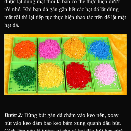
được lật đúng mặt thôi là bạn có thể thực hiện được
rồi nhé. Khi bạn đã gắn gần hết các hạt đá lật đúng
mặt rồi thì lại tiếp tục thực hiện thao tác trên để lật mặt
hạt đá.
Bước 2:
Dùng bút gắn đá chấm vào keo nến, xoay
bút vào keo đảm bảo keo bám xung quanh đầu bút.
Cách làm này là tương tự cho cả hai đầu bút bạn nhé.