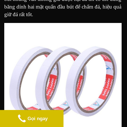
băng dính hai mặt quấn đầu bút để chấm đá, hiệu quả
giữ đá rất tốt.
Gọi ngay