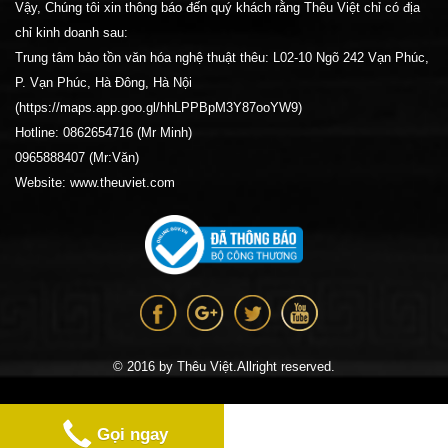
Vậy, Chúng tôi xin thông báo đến quý khách rằng Thêu Việt chỉ có địa
chỉ kinh doanh sau:
Trung tâm bảo tồn văn hóa nghệ thuật thêu: L02-10 Ngõ 242 Vạn Phúc,
P. Vạn Phúc, Hà Đông, Hà Nội
(https://maps.app.goo.gl/hhLPPBpM3Y87ooYW9)
Hotline: 0862654716 (Mr Minh)
0965888407 (Mr:Văn)
Website: www.theuviet.com
© 2016 by Thêu Việt.Allright reserved.
Gọi ngay