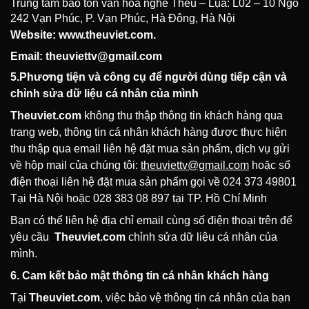
Trung tâm bảo tồn văn hóa nghề Thêu – Lụa: L02 – 10 Ngõ
242 Vạn Phúc, P. Vạn Phúc, Hà Đông, Hà Nội
Website: w
ww.t
heuviet.com.
Email:
theuviettv@gmail.com
5.Phương tiện và công cụ để người dùng tiếp cận và
chỉnh sửa dữ liệu cá nhân của mình
Theuviet.com
không thu thập thông tin khách hàng qua
trang web, thông tin cá nhân khách hàng được thực hiện
thu thập qua email liên hệ đặt mua sản phẩm, dịch vụ gửi
về hộp mail của chúng tôi:
theuviettv@gmail.com
hoặc số
điện thoại liên hệ đặt mua sản phẩm gọi về 024 373 49801
Tại Hà Nội hoặc 028 383 08 897 tại TP. Hồ Chí Minh
Bạn có thể liên hệ địa chỉ email cùng số điện thoại trên để
yêu cầu
Theuviet.com
chỉnh sửa dữ liệu cá nhân của
mình.
6. Cam kết bảo mật thông tin cá nhân khách hàng
Tại
Theuviet.com
, việc bảo vệ thông tin cá nhân của bạn