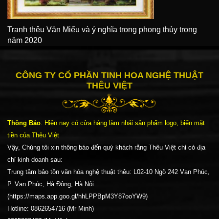
Tranh thêu Văn Miếu và ý nghĩa trong phong thủy trong
năm 2020
CÔNG TY CỔ PHẦN TINH HOA NGHỆ THUẬT
THÊU VIỆT
Thông Báo
: Hiện nay có cửa hàng làm nhái sản phẩm logo, biển mặt
tiền của Thêu Việt
Vậy, Chúng tôi xin thông báo đến quý khách rằng Thêu Việt chỉ có địa
chỉ kinh doanh sau:
Trung tâm bảo tồn văn hóa nghệ thuật thêu: L02-10 Ngõ 242 Vạn Phúc,
P. Vạn Phúc, Hà Đông, Hà Nội
(https://maps.app.goo.gl/hhLPPBpM3Y87ooYW9)
Hotline: 0862654716 (Mr Minh)