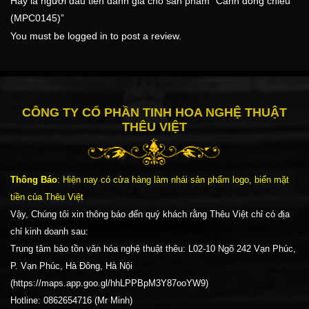
Hãy là người đầu tiên đánh giá cho sản phẩm “Cánh đồng chiều
(MPC0145)”
You must be
logged in
to post a review.
CÔNG TY CỔ PHẦN TINH HOA NGHỆ THUẬT
THÊU VIỆT
Thông Báo
: Hiện nay có cửa hàng làm nhái sản phẩm logo, biển mặt
tiền của Thêu Việt
Vậy, Chúng tôi xin thông báo đến quý khách rằng Thêu Việt chỉ có địa
chỉ kinh doanh sau:
Trung tâm bảo tồn văn hóa nghệ thuật thêu: L02-10 Ngõ 242 Vạn Phúc,
P. Vạn Phúc, Hà Đông, Hà Nội
(https://maps.app.goo.gl/hhLPPBpM3Y87ooYW9)
Hotline: 0862654716 (Mr Minh)