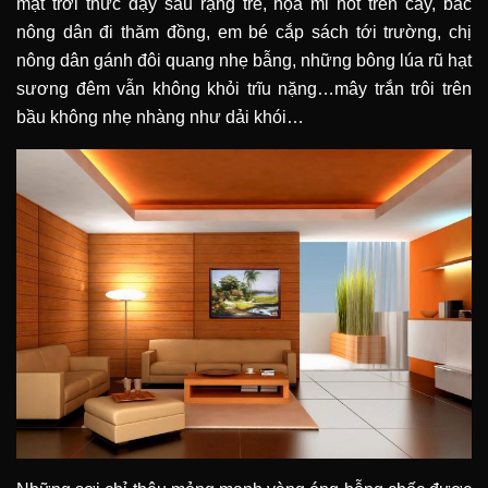
mặt trời thức dậy sau rặng tre, họa mi hót trên cây, bác
nông dân đi thăm đồng, em bé cắp sách tới trường, chị
nông dân gánh đôi quang nhẹ bẫng, những bông lúa rũ hạt
sương đêm vẫn không khỏi trĩu nặng…mây trắn trôi trên
bầu không nhẹ nhàng như dải khói…