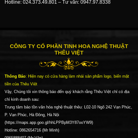
Hotline:
024.373.49.801
–
Tư vấn:
0947.97.8338
CÔNG TY CỔ PHẦN TINH HOA NGHỆ THUẬT
THÊU VIỆT
Thông Báo
: Hiện nay có cửa hàng làm nhái sản phẩm logo, biển mặt
tiền của Thêu Việt
Vậy, Chúng tôi xin thông báo đến quý khách rằng Thêu Việt chỉ có địa
chỉ kinh doanh sau:
Trung tâm bảo tồn văn hóa nghệ thuật thêu: L02-10 Ngõ 242 Vạn Phúc,
P. Vạn Phúc, Hà Đông, Hà Nội
(https://maps.app.goo.gl/hhLPPBpM3Y87ooYW9)
Hotline: 0862654716 (Mr Minh)
0965888407 (Mr:Văn)