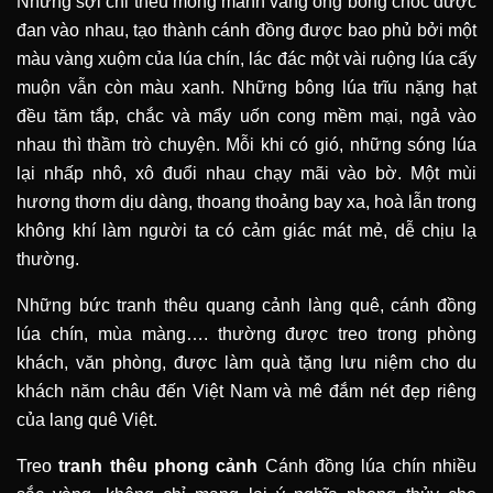
Những sợi chỉ thêu mỏng manh vàng óng bỗng chốc được
đan vào nhau, tạo thành cánh đồng được bao phủ bởi một
màu vàng xuộm của lúa chín, lác đác một vài ruộng lúa cấy
muộn vẫn còn màu xanh. Những bông lúa trĩu nặng hạt
đều tăm tắp, chắc và mẩy uốn cong mềm mại, ngả vào
nhau thì thầm trò chuyện. Mỗi khi có gió, những sóng lúa
lại nhấp nhô, xô đuổi nhau chạy mãi vào bờ. Một mùi
hương thơm dịu dàng, thoang thoảng bay xa, hoà lẫn trong
không khí làm người ta có cảm giác mát mẻ, dễ chịu lạ
thường.
Những bức tranh thêu quang cảnh làng quê, cánh đồng
lúa chín, mùa màng…. thường được treo trong phòng
khách, văn phòng, được làm quà tặng lưu niệm cho du
khách năm châu đến Việt Nam và mê đắm nét đẹp riêng
của lang quê Việt.
Treo
tranh thêu phong cảnh
Cánh đồng lúa chín nhiều