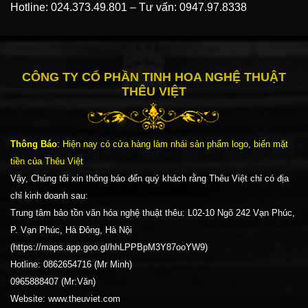
Hotline:
024.373.49.801
–
Tư vấn:
0947.97.8338
CÔNG TY CỔ PHẦN TINH HOA NGHỆ THUẬT
THÊU VIỆT
Thông Báo
: Hiện nay có cửa hàng làm nhái sản phẩm logo, biển mặt
tiền của Thêu Việt
Vậy, Chúng tôi xin thông báo đến quý khách rằng Thêu Việt chỉ có địa
chỉ kinh doanh sau:
Trung tâm bảo tồn văn hóa nghệ thuật thêu: L02-10 Ngõ 242 Vạn Phúc,
P. Vạn Phúc, Hà Đông, Hà Nội
(https://maps.app.goo.gl/hhLPPBpM3Y87ooYW9)
Hotline: 0862654716 (Mr Minh)
0965888407 (Mr:Văn)
Website: www.theuviet.com