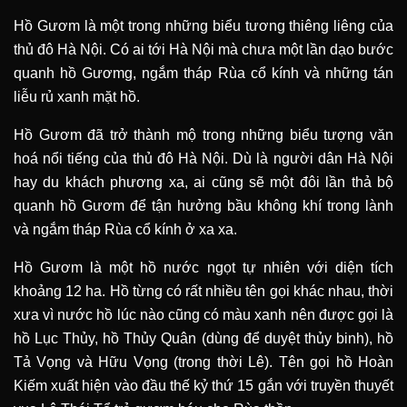
Hồ Gươm là một trong những biểu tương thiêng liêng của
thủ đô Hà Nội. Có ai tới Hà Nội mà chưa một lần dạo bước
quanh hồ Gươmg, ngắm tháp Rùa cổ kính và những tán
liễu rủ xanh mặt hồ.
Hồ Gươm đã trở thành mộ trong những biểu tượng văn
hoá nổi tiếng của thủ đô Hà Nội. Dù là người dân Hà Nội
hay du khách phương xa, ai cũng sẽ một đôi lần thả bộ
quanh hồ Gươm để tận hưởng bầu không khí trong lành
và ngắm tháp Rùa cổ kính ở xa xa.
Hồ Gươm là một hồ nước ngọt tự nhiên với diện tích
khoảng 12 ha. Hồ từng có rất nhiều tên gọi khác nhau, thời
xưa vì nước hồ lúc nào cũng có màu xanh nên được gọi là
hồ Lục Thủy, hồ Thủy Quân (dùng để duyệt thủy binh), hồ
Tả Vọng và Hữu Vọng (trong thời Lê). Tên gọi hồ Hoàn
Kiếm xuất hiện vào đầu thế kỷ thứ 15 gắn với truyền thuyết