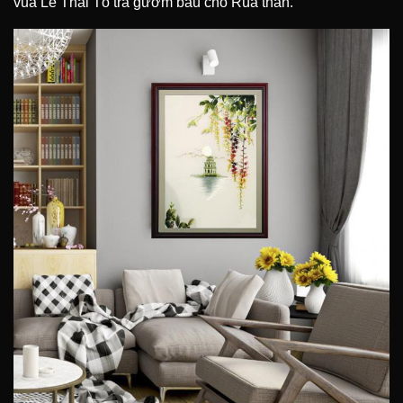
vua Lê Thái Tổ trả gươm báu cho Rùa thần.