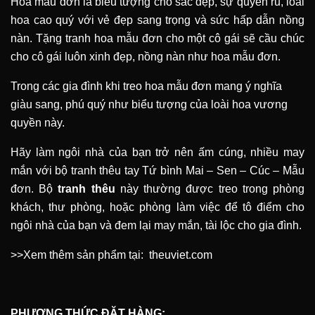
Hoa mẫu đơn là biểu tượng cho sắc đẹp, sự quyến rũ, loài
hoa cao quý với vẻ đẹp sang trọng và sức hấp dẫn nồng
nàn. Tặng tranh hoa mẫu đơn cho một cô gái sẽ cầu chúc
cho cô gái luôn xinh đẹp, nồng nàn như hoa mẫu đơn.
Trong các gia đình khi treo hoa mẫu đơn mang ý nghĩa
giàu sang, phú quý như biểu tượng của loài hoa vương
quyền này.
Hãy làm ngôi nhà của bạn trở nên ấm cúng, nhiều may
mắn với bộ tranh thêu tay Tứ bình Mai – Sen – Cúc – Mẫu
đơn. Bộ
tranh thêu
này thường được treo trong phòng
khách, thư phòng, hoặc phòng làm việc để tô điểm cho
ngôi nhà của bạn và đem lại may mắn, tài lộc cho gia đình.
>>Xem thêm sản phẩm tại:
theuviet.com
PHƯƠNG THỨC ĐẶT HÀNG: