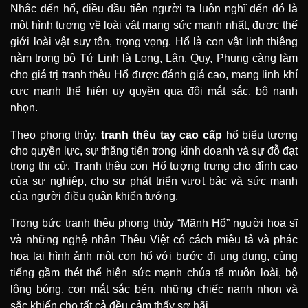
Nhắc đến hổ, điều đầu tiên người ta luôn nghĩ đến đó là
một hình tượng về loài vật mang sức mạnh nhất, được thế
giới loài vật suy tôn, trọng vọng. Hổ là con vật linh thiêng
nằm trong bộ Tứ Linh là Long, Lân, Quy, Phụng càng làm
cho giá trị tranh thêu Hổ được đánh giá cao, mang linh khí
cực mạnh thể hiện uy quyền qua đôi mắt sắc, bộ nanh
nhọn.
Theo phong thủy,
t
ranh thêu tay cao cấp
hổ biểu tượng
cho quyền lực, sự thăng tiến trong kinh doanh và sự đỗ đạt
trong thi cử. Tranh thêu con Hổ tượng trưng cho đỉnh cao
của sự nghiệp, cho sự phát triển vượt bậc và sức mạnh
của người điều quân khiển tướng.
Trong bức tranh thêu phong thủy “Mãnh Hổ” người họa sĩ
và những nghệ nhân Thêu Việt có cách miêu tả và phác
họa lại hình ảnh một con hổ với bước đi ung dung, cùng
tiếng gầm thét thể hiện sức mạnh chúa tể muôn loài, bộ
lông bóng, con mắt sắc bén, những chiếc nanh nhọn và
sắc khiến cho tất cả đều cảm thấy sợ hãi.