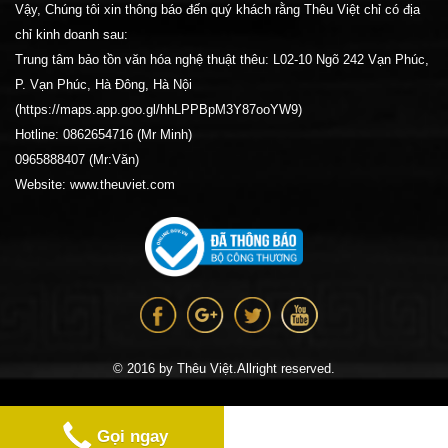
Vậy, Chúng tôi xin thông báo đến quý khách rằng Thêu Việt chỉ có địa
chỉ kinh doanh sau:
Trung tâm bảo tồn văn hóa nghệ thuật thêu: L02-10 Ngõ 242 Vạn Phúc,
P. Vạn Phúc, Hà Đông, Hà Nội
(https://maps.app.goo.gl/hhLPPBpM3Y87ooYW9)
Hotline: 0862654716 (Mr Minh)
0965888407 (Mr:Văn)
Website: www.theuviet.com
© 2016 by Thêu Việt.Allright reserved.
Gọi ngay