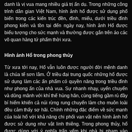
danh là vị vua mang nhiều giá trị ẩn dụ. Trong những công
trình dân gian Việt Nam, hình ảnh hổ được sử dụng phổ
biến trong các kiến trúc đền, đình, miếu, dưới triều đình
phong kiến và tồn tại đến ngày nay, hình ảnh Hổ được
biểu tượng cho sức mạnh và thường được gắn trên áo các
võ quan hàng tứ phẩm thời xưa.
Hình ảnh Hổ trong phong thủy
Từ xưa tới nay, Hổ vẫn luôn được người đời mệnh danh
là chúa tể sơn lâm. Ở triều đại trung quốc những hổ được
sử dụng làm các ấn phẩm có quyền năng trong triều đình
như phong ấn của nhà vua. Sự nhanh nhạy, uyển chuyển
và dũng mãnh với khí thế hùng hãn, cùng tiếng gầm rú đầy
bí hiểm khiến cả núi rừng rung chuyển làm cho muôn loài
đều cảm thấy sợ hãi. Chính những đặc điểm về sức mạnh
của loài hổ với khả năng chi phối vạn vật nên hình ảnh hổ
được sử dụng như vật linh thiêng. Trong phong thủy, hổ
được dùng với ý nghĩa trấn yểm khi nhà bị phạm vào