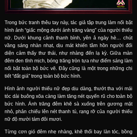
Trong bức tranh thêu tay này, tác giả tập trung làm nổi bật
hình ảnh “giấc mộng dưới ánh trăng vàng” của người thiếu
nữ. Dưới khung cảnh thanh bình, yên ả ngày hè… chút
vầng sáng nhàn nhạt, dịu mát khiến tâm hồn người đối
diện cảm thấy thư thái, nhự nhàng đến lạ kỳ. Giữa màn
đêm đen tĩnh mịch, bóng trăng tròn tựa như điểm sáng làm
nổi bật toàn bộ bức vẽ. Đây cũng là một trong những chi
tiết “đắt giá” trong toàn bộ bức hình.
Hình ảnh người thiếu nữ đẹp dịu dàng, thướt tha với mái
tóc dài buông xõa càng làm tăng nét quyến rũ cho toàn bộ
bức hình. Ánh trăng đêm khẽ sà xuống trên gương mặt
nhỏ, phản chiếu lên nét thanh tú, rạng rỡ của người thiếu
nữ độ mười tám đôi mươi.
Từng cơn gió đêm nhẹ nhàng, khẽ thổi bay làn tóc, bồng