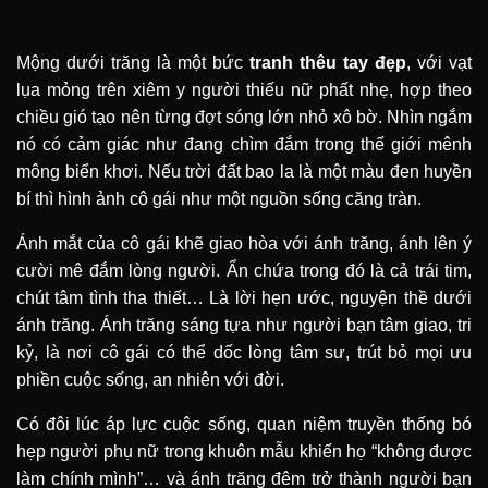
Mộng dưới trăng là một bức
tranh thêu tay đẹp
, với vạt
lụa mỏng trên xiêm y người thiếu nữ phất nhẹ, hợp theo
chiều gió tạo nên từng đợt sóng lớn nhỏ xô bờ. Nhìn ngắm
nó có cảm giác như đang chìm đắm trong thế giới mênh
mông biển khơi. Nếu trời đất bao la là một màu đen huyền
bí thì hình ảnh cô gái như một nguồn sống căng tràn.
Ánh mắt của cô gái khẽ giao hòa với ánh trăng, ánh lên ý
cười mê đắm lòng người. Ẩn chứa trong đó là cả trái tim,
chút tâm tình tha thiết… Là lời hẹn ước, nguyện thề dưới
ánh trăng. Ánh trăng sáng tựa như người bạn tâm giao, tri
kỷ, là nơi cô gái có thể dốc lòng tâm sư, trút bỏ mọi ưu
phiền cuộc sống, an nhiên với đời.
Có đôi lúc áp lực cuộc sống, quan niệm truyền thống bó
hẹp người phụ nữ trong khuôn mẫu khiến họ “không được
làm chính mình”… và ánh trăng đêm trở thành người bạn