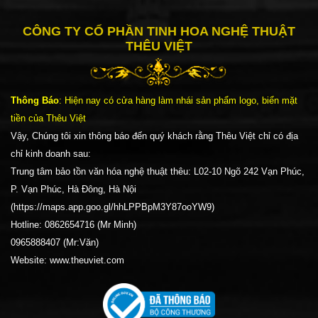
CÔNG TY CỔ PHẦN TINH HOA NGHỆ THUẬT
THÊU VIỆT
Thông Báo
: Hiện nay có cửa hàng làm nhái sản phẩm logo, biển mặt
tiền của Thêu Việt
Vậy, Chúng tôi xin thông báo đến quý khách rằng Thêu Việt chỉ có địa
chỉ kinh doanh sau:
Trung tâm bảo tồn văn hóa nghệ thuật thêu: L02-10 Ngõ 242 Vạn Phúc,
P. Vạn Phúc, Hà Đông, Hà Nội
(https://maps.app.goo.gl/hhLPPBpM3Y87ooYW9)
Hotline: 0862654716 (Mr Minh)
0965888407 (Mr:Văn)
Website: www.theuviet.com