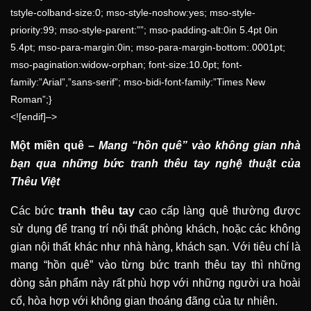
tstyle-colband-size:0; mso-style-noshow:yes; mso-style-
priority:99; mso-style-parent:””; mso-padding-alt:0in 5.4pt 0in
5.4pt; mso-para-margin:0in; mso-para-margin-bottom:.0001pt;
mso-pagination:widow-orphan; font-size:10.0pt; font-
family:”Arial”,”sans-serif”; mso-bidi-font-family:”Times New
Roman”;}
<![endif]–>
Một miền quê –
Mang “hồn quê” vào không gian nhà
bạn qua những bức tranh thêu tay nghệ thuật của
Thêu Việt
Các bức
tranh thêu tay
cao cấp làng quê thường được
sử dụng để trang trí nội thất phòng khách, hoặc các không
gian nội thất khác như nhà hàng, khách sạn. Với tiêu chí là
mang “hồn quê” vào từng bức tranh thêu tay thì những
dòng sản phẩm này rất phù hợp với những người ưa hoài
cổ, hòa hợp với không gian thoáng đãng của tự nhiên.