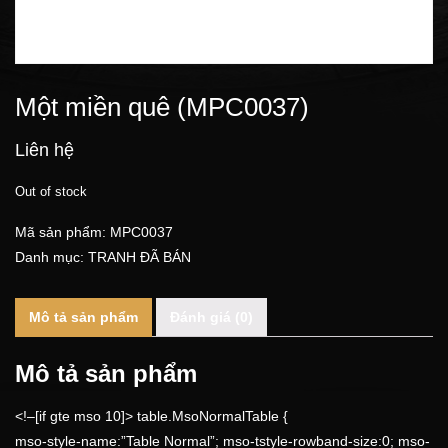
Một miền quê (MPC0037)
Liên hệ
Out of stock
Mã sản phẩm:
MPC0037
Danh mục:
TRANH ĐÃ BÁN
Mô tả sản phẩm
Đánh giá (0)
Mô tả sản phẩm
<!–[if gte mso 10]> table.MsoNormalTable {
mso-style-name:”Table Normal”; mso-tstyle-rowband-size:0; mso-