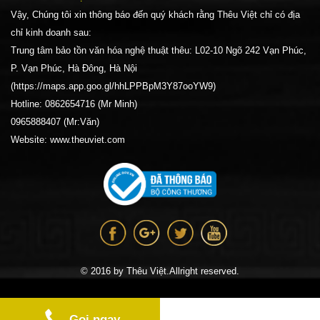
Vậy, Chúng tôi xin thông báo đến quý khách rằng Thêu Việt chỉ có địa
chỉ kinh doanh sau:
Trung tâm bảo tồn văn hóa nghệ thuật thêu: L02-10 Ngõ 242 Vạn Phúc,
P. Vạn Phúc, Hà Đông, Hà Nội
(https://maps.app.goo.gl/hhLPPBpM3Y87ooYW9)
Hotline: 0862654716 (Mr Minh)
0965888407 (Mr:Văn)
Website: www.theuviet.com
© 2016 by Thêu Việt.Allright reserved.
Gọi ngay