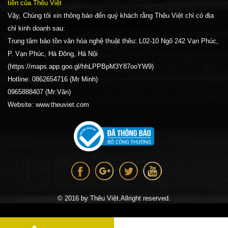
tiền của Thêu Việt
Vậy, Chúng tôi xin thông báo đến quý khách rằng Thêu Việt chỉ có địa
chỉ kinh doanh sau:
Trung tâm bảo tồn văn hóa nghệ thuật thêu: L02-10 Ngõ 242 Vạn Phúc,
P. Vạn Phúc, Hà Đông, Hà Nội
(https://maps.app.goo.gl/hhLPPBpM3Y87ooYW9)
Hotline: 0862654716 (Mr Minh)
0965888407 (Mr:Văn)
Website: www.theuviet.com
© 2016 by Thêu Việt.Allright reserved.