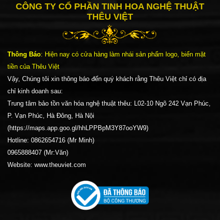
CÔNG TY CỔ PHẦN TINH HOA NGHỆ THUẬT
THÊU VIỆT
Thông Báo
: Hiện nay có cửa hàng làm nhái sản phẩm logo, biển mặt
tiền của Thêu Việt
Vậy, Chúng tôi xin thông báo đến quý khách rằng Thêu Việt chỉ có địa
chỉ kinh doanh sau:
Trung tâm bảo tồn văn hóa nghệ thuật thêu: L02-10 Ngõ 242 Vạn Phúc,
P. Vạn Phúc, Hà Đông, Hà Nội
(https://maps.app.goo.gl/hhLPPBpM3Y87ooYW9)
Hotline: 0862654716 (Mr Minh)
0965888407 (Mr:Văn)
Website: www.theuviet.com