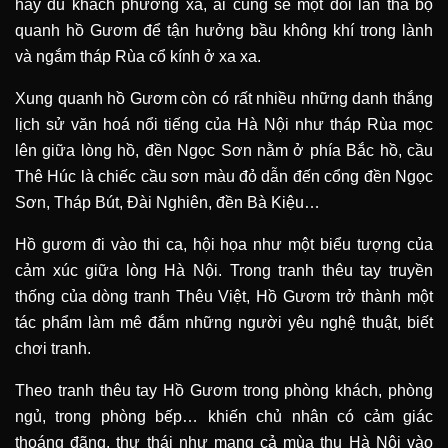
hay du khách phương xa, ai cũng sẽ một đôi lần thả bộ
quanh hồ Gươm để tận hưởng bầu không khí trong lành
và ngắm tháp Rùa cổ kính ở xa xa.
Xung quanh hồ Gươm còn có rất nhiều những danh thắng
lịch sử văn hoá nổi tiếng của Hà Nội như tháp Rùa mọc
lên giữa lòng hồ, đền Ngọc Sơn nằm ở phía Bắc hồ, cầu
Thê Húc là chiếc cầu sơn màu đỏ dẫn đến cổng đền Ngọc
Sơn, Tháp Bút, Đài Nghiên, đền Bà Kiệu…
Hồ gươm đi vào thi ca, hội họa như một biểu tượng của
cảm xúc giữa lòng Hà Nội. Trong tranh thêu tay truyền
thống của dòng tranh Thêu Việt, Hồ Gươm trở thành một
tác phẩm làm mê đắm những người yêu nghệ thuật, biết
chơi tranh.
Theo tranh thêu tay Hồ Gươm trong phòng khách, phòng
ngủ, trong phòng bếp… khiến chủ nhân có cảm giác
thoáng đãng, thư thái như mang cả mùa thu Hà Nội vào