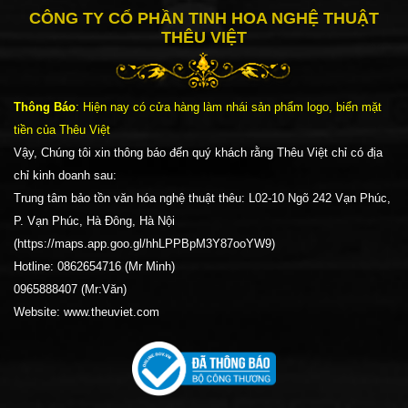
CÔNG TY CỔ PHẦN TINH HOA NGHỆ THUẬT
THÊU VIỆT
Thông Báo
: Hiện nay có cửa hàng làm nhái sản phẩm logo, biển mặt
tiền của Thêu Việt
Vậy, Chúng tôi xin thông báo đến quý khách rằng Thêu Việt chỉ có địa
chỉ kinh doanh sau:
Trung tâm bảo tồn văn hóa nghệ thuật thêu: L02-10 Ngõ 242 Vạn Phúc,
P. Vạn Phúc, Hà Đông, Hà Nội
(https://maps.app.goo.gl/hhLPPBpM3Y87ooYW9)
Hotline: 0862654716 (Mr Minh)
0965888407 (Mr:Văn)
Website: www.theuviet.com