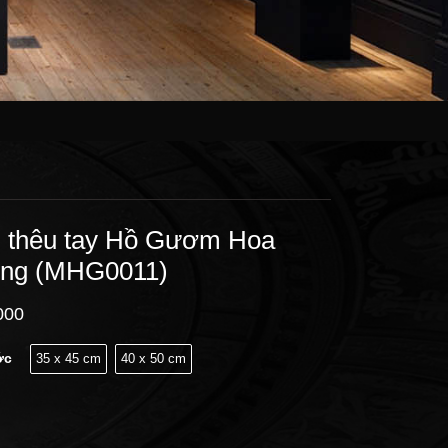
h thêu tay Hồ Gươm Hoa
ng (MHG0011)
000
ớc
35 x 45 cm
40 x 50 cm