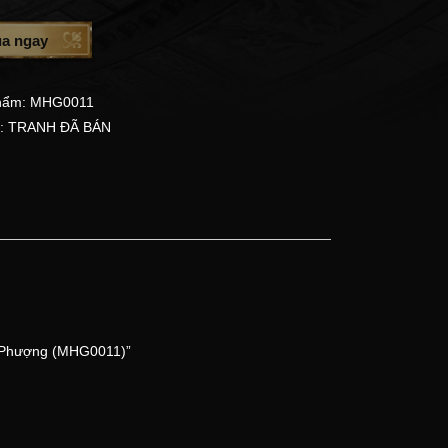
a ngay
hẩm:
MHG0011
:
TRANH ĐÃ BÁN
a Phượng (MHG0011)”