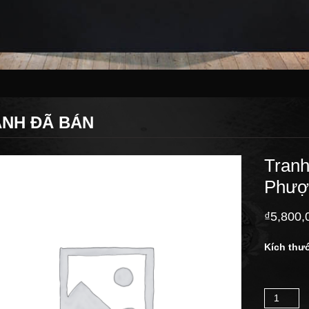
NH ĐÃ BÁN
Tran
Phượ
₫
5,800,
Kích thư
Số lượng