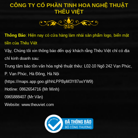
CÔNG TY CỔ PHẦN TINH HOA NGHỆ THUẬT
THÊU VIỆT
Thông Báo
: Hiện nay có cửa hàng làm nhái sản phẩm logo, biển mặt
tiền của Thêu Việt
Vậy, Chúng tôi xin thông báo đến quý khách rằng Thêu Việt chỉ có địa
chỉ kinh doanh sau:
Trung tâm bảo tồn văn hóa nghệ thuật thêu: L02-10 Ngõ 242 Vạn Phúc,
P. Vạn Phúc, Hà Đông, Hà Nội
(https://maps.app.goo.gl/hhLPPBpM3Y87ooYW9)
Hotline: 0862654716 (Mr Minh)
0965888407 (Mr:Văn)
Website: www.theuviet.com