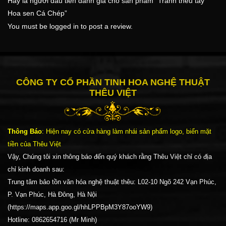
Hãy là người đầu tiên đánh giá cho sản phẩm “Tranh thêu tay
Hoa sen Cá Chép”
You must be
logged in
to post a review.
CÔNG TY CỔ PHẦN TINH HOA NGHỆ THUẬT
THÊU VIỆT
Thông Báo
: Hiện nay có cửa hàng làm nhái sản phẩm logo, biển mặt
tiền của Thêu Việt
Vậy, Chúng tôi xin thông báo đến quý khách rằng Thêu Việt chỉ có địa
chỉ kinh doanh sau:
Trung tâm bảo tồn văn hóa nghệ thuật thêu: L02-10 Ngõ 242 Vạn Phúc,
P. Vạn Phúc, Hà Đông, Hà Nội
(https://maps.app.goo.gl/hhLPPBpM3Y87ooYW9)
Hotline: 0862654716 (Mr Minh)