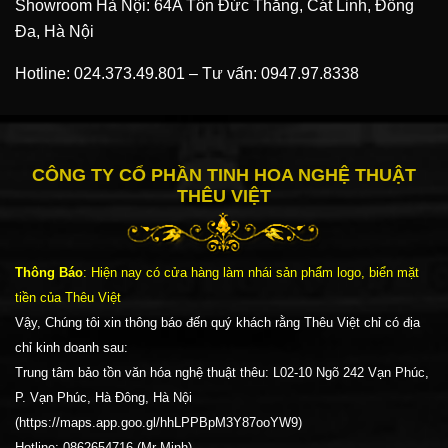
Showroom Hà Nội: 64A Tôn Đức Thắng, Cát Linh, Đống
Đa, Hà Nội
Hotline:
024.373.49.801
–
Tư vấn:
0947.97.8338
CÔNG TY CỔ PHẦN TINH HOA NGHỆ THUẬT
THÊU VIỆT
Thông Báo
: Hiện nay có cửa hàng làm nhái sản phẩm logo, biển mặt
tiền của Thêu Việt
Vậy, Chúng tôi xin thông báo đến quý khách rằng Thêu Việt chỉ có địa
chỉ kinh doanh sau:
Trung tâm bảo tồn văn hóa nghệ thuật thêu: L02-10 Ngõ 242 Vạn Phúc,
P. Vạn Phúc, Hà Đông, Hà Nội
(https://maps.app.goo.gl/hhLPPBpM3Y87ooYW9)
Hotline: 0862654716 (Mr Minh)