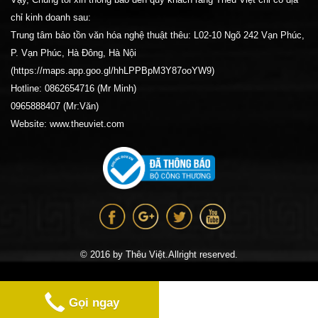
chỉ kinh doanh sau:
Trung tâm bảo tồn văn hóa nghệ thuật thêu: L02-10 Ngõ 242 Vạn Phúc,
P. Vạn Phúc, Hà Đông, Hà Nội
(https://maps.app.goo.gl/hhLPPBpM3Y87ooYW9)
Hotline: 0862654716 (Mr Minh)
0965888407 (Mr:Văn)
Website: www.theuviet.com
© 2016 by Thêu Việt.Allright reserved.
Gọi ngay