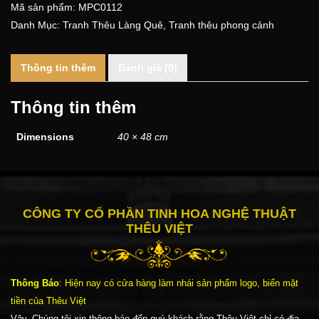
Mã sản phẩm:
MPC0112
Danh Mục:
Tranh Thêu Làng Quê
,
Tranh thêu phong cảnh
Thông tin thêm
Đánh giá (0)
Thông tin thêm
Dimensions
40 × 48 cm
CÔNG TY CỔ PHẦN TINH HOA NGHỆ THUẬT
THÊU VIỆT
Thông Báo
: Hiện nay có cửa hàng làm nhái sản phẩm logo, biển mặt
tiền của Thêu Việt
Vậy, Chúng tôi xin thông báo đến quý khách rằng Thêu Việt chỉ có địa