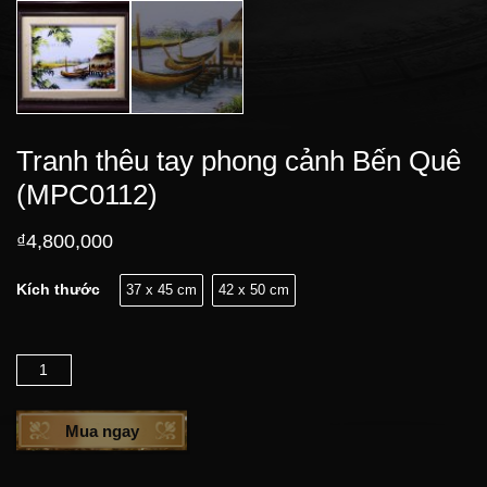
Tranh thêu tay phong cảnh Bến Quê
(MPC0112)
₫
4,800,000
Kích thước
37 x 45 cm
42 x 50 cm
Số lượng
Mua ngay