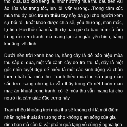
thổi qua, lao xao tiếng lá, như hương mùa thu đậu trên vai
áo, lùa vào trong tóc, len lỏi, vấn vương…Trong cảm xúc
mùa thu ấy, bức
tranh thêu tay
này đã gợi cho người xem
sự bối rối, khát khao được chia sẻ, yêu thương, man mác,
tự tình. Hơi thở của mùa thu tự bao giờ đã bao trùm cả tâm
trí người xem tranh, mà mang lại cảm giác yên bình, bâng
khuâng, vô định.
Dưới nền trời xanh bao la, hàng cây lá đỏ báo hiệu mùa
thu sắp đi qua, một vài cành cây đỡ trơ trui lá, đây là một
góc nhìn tuyệt đẹp để miêu tả một các sinh động và chân
thực nhất của mùa thu. Tranh thêu mùa thu sử dụng màu
sắc tươi sáng nhưng ta vẫn thấy trong đó nét buồn man
mác ẩn khuất trong tranh, có lẽ mùa thu vẫn mang lại cho
người ta cảm giác đặc trưng này.
Tranh thêu khoảng trời mùa thu sẽ không chỉ là một điểm
nhấn nghệ thuật ấn tượng cho không gian sống của gia
đình bạn mà còn là vật phẩm quà tặng vô cùng ý nghĩa lịch