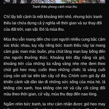
Tranh thêu phong cảnh mùa thu
Chỉ lấy bối cảnh là một khoảng trời nhỏ, nhưng bức tranh
thêu lại chứa đựng cả ý nghĩa về thời gian và sự thay đổi
của đất trời, vạn vật. Đó là mùa thu.
Mùa thu vẫn mang đến cho con người nhiều cung bậc cảm
xúc khác nhau, tuy vậy riêng bức tranh thêu này lại mang
cảm giác man mác buồn, pha chút lãng mạn bay bổng đến
cho người thưởng thức. Khoảng trời đầy nắng và gió,
khoảng trời của những tia nắng vàng nhẹ nhẹ đem theo
chút gió heo may, cuốn theo những chiếc lá vàng cuối
cùng còn sót lại trên tán cây cổ thụ. Chính cơn gió ấy đã
khiến cảnh vật dần tàn đi những sức sống của mùa hè, lá
không còn xanh, hoa không còn nở và cây cối cũng đổi
màu theo thời gian, cứ vậy, mùa thu đẹp đến nao lòng.
Ngắm nhìn bức tranh, ta như cảm nhận được gió heo may