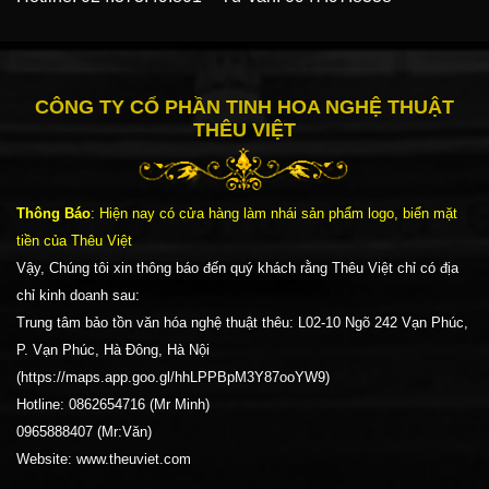
CÔNG TY CỔ PHẦN TINH HOA NGHỆ THUẬT
THÊU VIỆT
Thông Báo
: Hiện nay có cửa hàng làm nhái sản phẩm logo, biển mặt
tiền của Thêu Việt
Vậy, Chúng tôi xin thông báo đến quý khách rằng Thêu Việt chỉ có địa
chỉ kinh doanh sau:
Trung tâm bảo tồn văn hóa nghệ thuật thêu: L02-10 Ngõ 242 Vạn Phúc,
P. Vạn Phúc, Hà Đông, Hà Nội
(https://maps.app.goo.gl/hhLPPBpM3Y87ooYW9)
Hotline: 0862654716 (Mr Minh)
0965888407 (Mr:Văn)
Website: www.theuviet.com