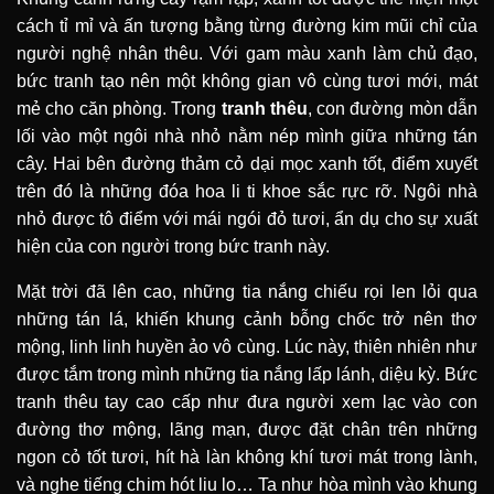
cách tỉ mỉ và ấn tượng bằng từng đường kim mũi chỉ của
người nghệ nhân thêu. Với gam màu xanh làm chủ đạo,
bức tranh tạo nên một không gian vô cùng tươi mới, mát
mẻ cho căn phòng. Trong
tranh thêu
, con đường mòn dẫn
lối vào một ngôi nhà nhỏ nằm nép mình giữa những tán
cây. Hai bên đường thảm cỏ dại mọc xanh tốt, điểm xuyết
trên đó là những đóa hoa li ti khoe sắc rực rỡ. Ngôi nhà
nhỏ được tô điểm với mái ngói đỏ tươi, ẩn dụ cho sự xuất
hiện của con người trong bức tranh này.
Mặt trời đã lên cao, những tia nắng chiếu rọi len lỏi qua
những tán lá, khiến khung cảnh bỗng chốc trở nên thơ
mộng, linh linh huyền ảo vô cùng. Lúc này, thiên nhiên như
được tắm trong mình những tia nắng lấp lánh, diệu kỳ. Bức
tranh thêu tay cao cấp như đưa người xem lạc vào con
đường thơ mộng, lãng mạn, được đặt chân trên những
ngon cỏ tốt tươi, hít hà làn không khí tươi mát trong lành,
và nghe tiếng chim hót liu lo… Ta như hòa mình vào khung