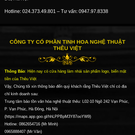
Hotline:
024.373.49.801
–
Tư vấn:
0947.97.8338
CÔNG TY CỔ PHẦN TINH HOA NGHỆ THUẬT
THÊU VIỆT
Thông Báo
: Hiện nay có cửa hàng làm nhái sản phẩm logo, biển mặt
tiền của Thêu Việt
Vậy, Chúng tôi xin thông báo đến quý khách rằng Thêu Việt chỉ có địa
chỉ kinh doanh sau:
Trung tâm bảo tồn văn hóa nghệ thuật thêu: L02-10 Ngõ 242 Vạn Phúc,
P. Vạn Phúc, Hà Đông, Hà Nội
(https://maps.app.goo.gl/hhLPPBpM3Y87ooYW9)
Hotline: 0862654716 (Mr Minh)
0965888407 (Mr:Văn)