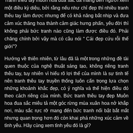
Tranh thêu tay muôn hoa đua
sắc đã mang đến người xem
một điều kỳ diệu, bởi rằng nếu như chỉ đẹp thì nhiều tranh
thêu tay làm được nhưng để có khả năng bắt nhịp và đưa
cảm xúc thăng hoa thành cảm giác hưng phấn, yêu đời thì
không phải bức tranh nào cũng làm được điều đó. Phải
chăng chính bởi vậy mà có câu nói “ Cái đẹp cứu rỗi thế
giới”?
Hướng về thiên nhiên, từ lâu đã là một trong những đề tài
quen thuộc của nghệ thuật sáng tạo, không riêng tranh
thêu tay, tuy nhiên vì hiểu rõ lợi thế của mình là sự tinh tế
nên tranh thêu tay truyền thống luôn cẩn trọng lựa chọn
những khoảnh khắc đẹp, có ý nghĩa và thể hiện điều đó
theo cách riêng của mình. Bức tranh thêu tay đẹp Muôn
hoa đua sắc miêu tả một góc rừng mùa xuân hoa nở khắp
nơi, màu sắc rực rỡ mang đến bức tranh nổi bật bắt mắt
nhưng quan trọng hơn đó còn khai phá những xúc cảm về
tình yêu. Hãy cùng xem tình yêu đó là gì?