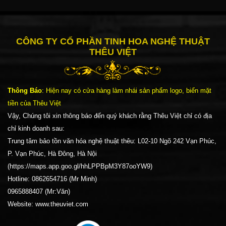
CÔNG TY CỔ PHẦN TINH HOA NGHỆ THUẬT
THÊU VIỆT
Thông Báo
: Hiện nay có cửa hàng làm nhái sản phẩm logo, biển mặt
tiền của Thêu Việt
Vậy, Chúng tôi xin thông báo đến quý khách rằng Thêu Việt chỉ có địa
chỉ kinh doanh sau:
Trung tâm bảo tồn văn hóa nghệ thuật thêu: L02-10 Ngõ 242 Vạn Phúc,
P. Vạn Phúc, Hà Đông, Hà Nội
(https://maps.app.goo.gl/hhLPPBpM3Y87ooYW9)
Hotline: 0862654716 (Mr Minh)
0965888407 (Mr:Văn)
Website: www.theuviet.com