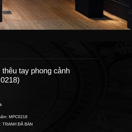
 thêu tay phong cảnh
0218)
ck
hẩm:
MPC0218
:
TRANH ĐÃ BÁN