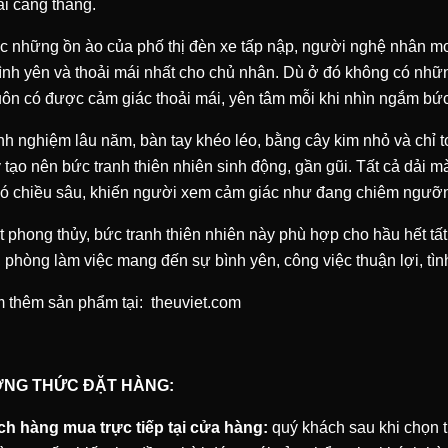
ài căng thẳng.
c những ồn ào của phố thị đèn xe tấp nập, người nghệ nhân 
ình yên và thoải mái nhất cho chủ nhân. Dù ở đó không có nh
uôn có được cảm giác thoải mái, yên tâm mỗi khi nhìn ngắm bức
nh nghiệm lâu năm, bàn tay khéo léo, bằng cây kim nhỏ và chỉ t
 tạo nên bức tranh thiên nhiên sinh động, gần gũi. Tất cả dải m
có chiều sâu, khiến người xem cảm giác như đang chiêm ngưỡn
 phong thủy, bức tranh thiên nhiên này phù hợp cho hầu hết tất
 phòng làm việc mang đến sự bình yên, công việc thuận lợi, tì
 thêm sản phẩm tại:
theuviet.com
NG THỨC ĐẶT HÀNG:
ch hàng mua trực tiếp tại cửa hàng:
quý khách sau khi chọn t