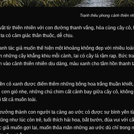
Tranh thêu phong cảnh thiên nh
ật từ thiên nhiên với con đường thanh vắng, hòa cùng cây cỏ,
ta có cảm giác thân thuộc, dễ chịu.
anh tác giả muốn thể hiện một khoảng không đẹp với nhiều loài 
n những cây khẳng khiu mỗi cành, lại có cây lá rậm rạp. Bức tr
n vào cảnh thiên nhiên dịu dàng, màu xanh cho tâm hồn thanh t
ền cỏ xanh được điểm thêm những bông hoa trắng thuần khiết, 
cơn gió nhẹ, những chú chim cất cảnh bay giữa cây cỏ, không
i tất cả muôn loài.
rưởng thành con người ta càng ao ước có được sự bình yên từ 
cũng như lúc còn trẻ, tuổi thích hái hoa, bắt bướn, đùa vui với 
c giả muốn gợi lại, muốn thỏa mãn những ao ước dù chỉ trong 