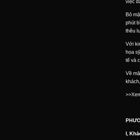
việc d
Bỏ mặ
phút b
thêu l
Với ki
họa sỹ
tế và 
Về mặt
khách,
>>Xem
PHƯƠ
I, Khá