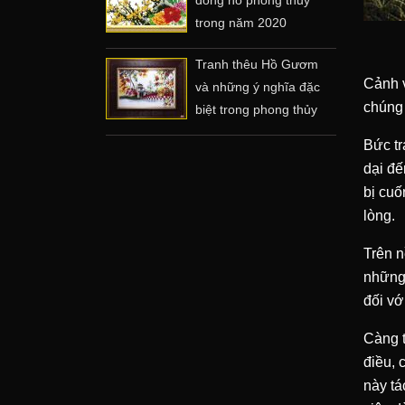
trong năm 2020
Tranh thêu Hồ Gươm
Cảnh v
và những ý nghĩa đặc
chúng 
biệt trong phong thủy
Bức tr
dại đế
bị cuố
lòng.
Trên n
những 
đối vớ
Càng t
điều, 
này tá