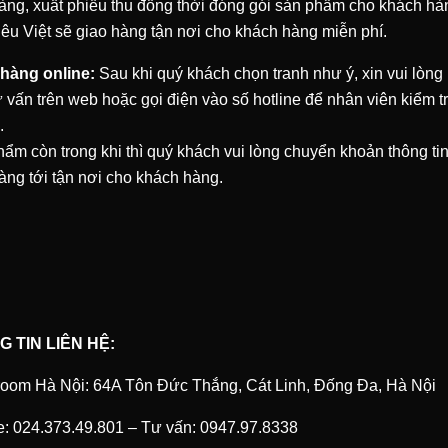
ng, xuất phiếu thu đồng thời đóng gói sản phẩm cho khách h
êu Việt
sẽ giao hàng tận nơi cho khách hàng miễn phí.
t hàng online:
Sau khi quý khách chọn tranh như ý, xin vui lòng
ư vấn trên web hoặc gọi điện vào số hotline để nhân viên kiểm t
.
ẩm còn trong khi thì quý khách vui lòng chuyển khoản thông ti
àng tới tận nơi cho khách hàng.
 TIN LIÊN HỆ:
oom Hà Nội: 64A Tôn Đức Thắng, Cát Linh, Đống Đa, Hà Nội
e:
024.373.49.801
–
Tư vấn:
0947.97.8338