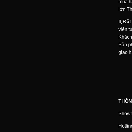
mua hà
lớn
Th
II, Đặ
viên t
Khách
Sản ph
giao h
THÔNG
Showr
Hotlin