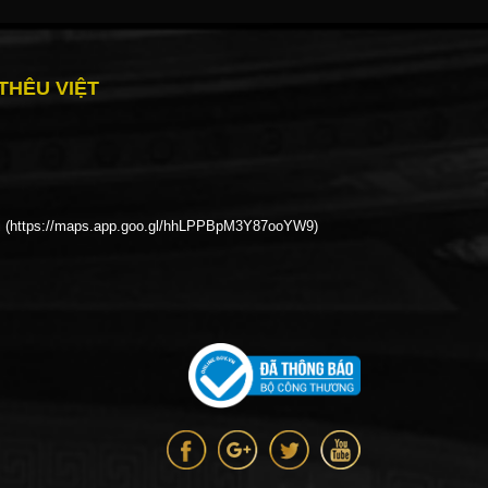
THÊU VIỆT
Nội (https://maps.app.goo.gl/hhLPPBpM3Y87ooYW9)