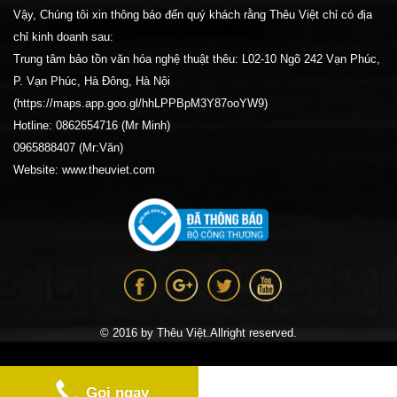
Vậy, Chúng tôi xin thông báo đến quý khách rằng Thêu Việt chỉ có địa
chỉ kinh doanh sau:
Trung tâm bảo tồn văn hóa nghệ thuật thêu: L02-10 Ngõ 242 Vạn Phúc,
P. Vạn Phúc, Hà Đông, Hà Nội
(https://maps.app.goo.gl/hhLPPBpM3Y87ooYW9)
Hotline: 0862654716 (Mr Minh)
0965888407 (Mr:Văn)
Website: www.theuviet.com
© 2016 by Thêu Việt.Allright reserved.
Gọi ngay