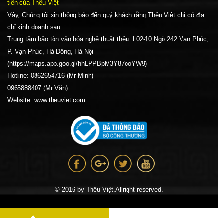
tiền của Thêu Việt
Vậy, Chúng tôi xin thông báo đến quý khách rằng Thêu Việt chỉ có địa
chỉ kinh doanh sau:
Trung tâm bảo tồn văn hóa nghệ thuật thêu: L02-10 Ngõ 242 Vạn Phúc,
P. Vạn Phúc, Hà Đông, Hà Nội
(https://maps.app.goo.gl/hhLPPBpM3Y87ooYW9)
Hotline: 0862654716 (Mr Minh)
0965888407 (Mr:Văn)
Website: www.theuviet.com
© 2016 by Thêu Việt.Allright reserved.