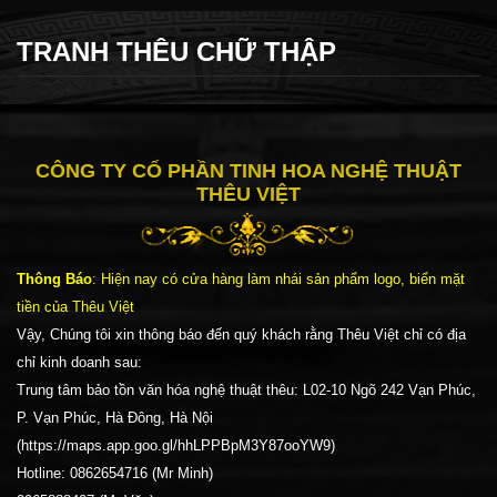
TRANH THÊU CHỮ THẬP
CÔNG TY CỔ PHẦN TINH HOA NGHỆ THUẬT
THÊU VIỆT
Thông Báo
: Hiện nay có cửa hàng làm nhái sản phẩm logo, biển mặt
tiền của Thêu Việt
Vậy, Chúng tôi xin thông báo đến quý khách rằng Thêu Việt chỉ có địa
chỉ kinh doanh sau:
Trung tâm bảo tồn văn hóa nghệ thuật thêu: L02-10 Ngõ 242 Vạn Phúc,
P. Vạn Phúc, Hà Đông, Hà Nội
(https://maps.app.goo.gl/hhLPPBpM3Y87ooYW9)
Hotline: 0862654716 (Mr Minh)