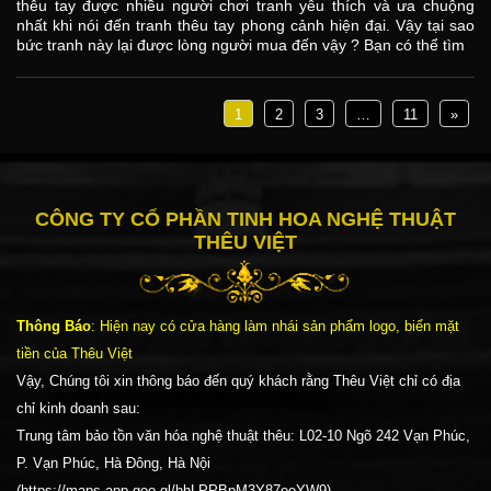
thêu tay được nhiều người chơi tranh yêu thích và ưa chuộng
nhất khi nói đến tranh thêu tay phong cảnh hiện đại. Vậy tại sao
bức tranh này lại được lòng người mua đến vậy ? Bạn có thể tìm
1
2
3
…
11
»
CÔNG TY CỔ PHẦN TINH HOA NGHỆ THUẬT
THÊU VIỆT
Thông Báo
: Hiện nay có cửa hàng làm nhái sản phẩm logo, biển mặt
tiền của Thêu Việt
Vậy, Chúng tôi xin thông báo đến quý khách rằng Thêu Việt chỉ có địa
chỉ kinh doanh sau:
Trung tâm bảo tồn văn hóa nghệ thuật thêu: L02-10 Ngõ 242 Vạn Phúc,
P. Vạn Phúc, Hà Đông, Hà Nội
(https://maps.app.goo.gl/hhLPPBpM3Y87ooYW9)