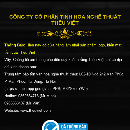
CÔNG TY CỔ PHẦN TINH HOA NGHỆ THUẬT
THÊU VIỆT
Thông Báo
: Hiện nay có cửa hàng làm nhái sản phẩm logo, biển mặt
tiền của Thêu Việt
Vậy, Chúng tôi xin thông báo đến quý khách rằng Thêu Việt chỉ có địa
chỉ kinh doanh sau:
Trung tâm bảo tồn văn hóa nghệ thuật thêu: L02-10 Ngõ 242 Vạn Phúc,
P. Vạn Phúc, Hà Đông, Hà Nội
(https://maps.app.goo.gl/hhLPPBpM3Y87ooYW9)
Hotline: 0862654716 (Mr Minh)
0965888407 (Mr:Văn)
Website: www.theuviet.com