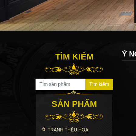
Ý N
TÌM KIẾM
Search for:
Tìm kiếm
SẢN PHẨM
TRANH THÊU HOA